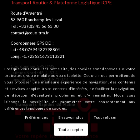
Transport Routier & Plateforme Logistique ICPE
Route d’Argentré
53 960 Bonchamp-les-Laval
Tél : +33 (0)2 43 56 63 30
contact@coue-trm.fr
Coordonnées GPS DD :
Lat : 48.07594432798804
Long : -0.722521672013221
Coordonnées GPS DMS :
Lorsque vous consultez notre site, des cookies sont déposés sur votre
Latitude Nord : 48-4-33.4
ordinateur, votre mobile ou votre tablette. Ceux-ci nous permettent de
Longitude Ouest : 0-43-21.078
vous proposer une meilleure expérience de navigation, des contenus
et services adaptés à vos centres d'intérêts, de faciliter la navigation,
de détecter d'éventuels problèmes et d'y remédier. Nous vous
laissons la possibilité de paramétrer votre consentement aux
différentes typologies de cookies.
Préférences
En savoir plus
Tout refuser
Tout accepter