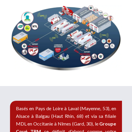
Basés en Pays de Loire à Laval (Mayenne, 53), en
Alsace à Balgau (Haut Rhin, 68) et via sa filiale
MDL en Occitanie à Nîmes (Gard, 30), le
Groupe
Coué TRM
se définit d’abord comme votre