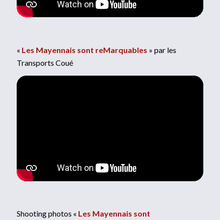
«
Les Mayennais sont reMarquables
» par les
Transports Coué
Shooting photos «
Les Mayennais sont