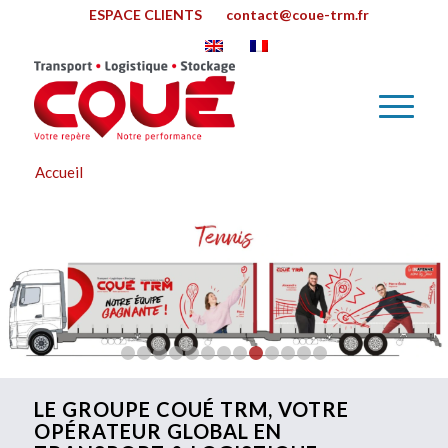
ESPACE CLIENTS
contact@coue-trm.fr
Accueil
1
2
3
4
5
6
7
8
9
10
11
12
13
LE GROUPE COUÉ TRM, VOTRE
OPÉRATEUR GLOBAL EN