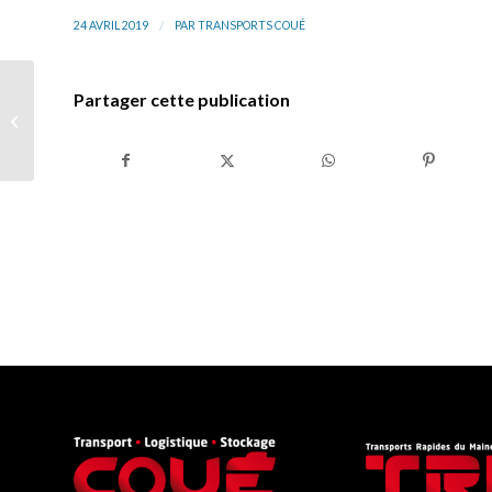
/
24 AVRIL 2019
PAR
TRANSPORTS COUÉ
Transports Coué et
Partager cette publication
MDL dans l’Officiel des
Transporteurs