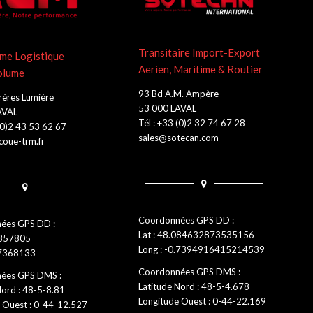
Transitaire Import-Export
me Logistique
Aerien, Maritime & Routier
olume
93 Bd A.M. Ampère
rères Lumière
53 000 LAVAL
AVAL
Tél : +33 (0)2 32 74 67 28
 (0)2 43 53 62 67
sales@sotecan.com
oue-trm.fr
Coordonnées GPS DD :
ées GPS DD :
Lat : 48.084632873535156
0857805
Long : -0.7394916415214539
.7368133
Coordonnées GPS DMS :
ées GPS DMS :
Latitude Nord : 48-5-4.678
Nord : 48-5-8.81
Longitude Ouest : 0-44-22.169
 Ouest : 0-44-12.527