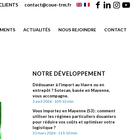
CLIENTS
contact@coue-trm.fr
EMENTS
ACTUALITÉS
NOUS REJOINDRE
CONTACT
NOTRE DÉVELOPPEMENT
Dédouaner à l’import au Havre ou en
entrepôt ? Sotecan, basée en Mayenne,
vous accompagne.
3 avril 2026 - 10 h 15 min
Vous importez en Mayenne (53) : comment
utiliser les régimes particuliers douaniers
pour réduire vos coûts et optimiser votre
logistique ?
31 mars 2026 - 11 h 10 min