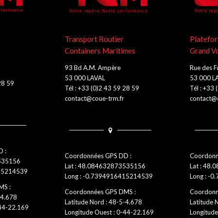
Transport Routier
Platefor
Containers Maritimes
Grand V
93 Bd A.M. Ampère
Rue des F
53 000 LAVAL
53 000 L
28 59
Tél : +33 (0)2 43 59 28 59
Tél : +33
contact@coue-trm.fr
contact@c
 :
Coordonnées GPS DD :
Coordonn
3535156
Lat : 48.084632873535156
Lat : 48.
415214539
Long : -0.7394916415214539
Long : -0
MS :
Coordonnées GPS DMS :
Coordonn
-4.678
Latitude Nord : 48-5-4.678
Latitude 
-44-22.169
Longitude Ouest : 0-44-22.169
Longitude