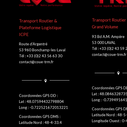
Transport Routier
Transport Routier &
Grand Volume
Plateforme Logistique
ICPE
93 Bd A.M. Ampère
53 000 LAVAL
Route d’Argentré
Tél : +33 (0)2 43 59 
53 960 Bonchamp-les-Laval
contact@coue-trm.fr
Tél : +33 (0)2 43 56 63 30
contact@coue-trm.fr
Coordonnées GPS DD
Lat : 48.08463287
Coordonnées GPS DD :
Long : -0.7394916
Lat : 48.07594432798804
Long : -0.722521672013221
Coordonnées GPS D
Latitude Nord : 48-5
Coordonnées GPS DMS :
Longitude Ouest : 0
Latitude Nord : 48-4-33.4