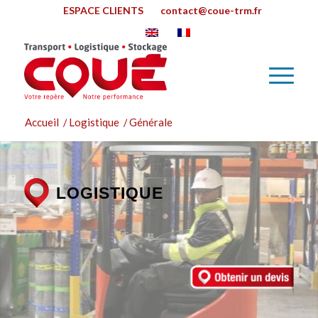
ESPACE CLIENTS
contact@coue-trm.fr
Accueil
/
Logistique
/
Générale
LOGISTIQUE