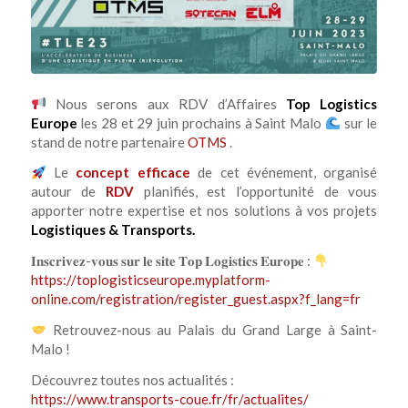
Nous serons aux RDV d’Affaires
Top Logistics
Europe
les 28 et 29 juin prochains à Saint Malo
sur le
stand de notre partenaire
OTMS
.
Le
concept efficace
de cet événement, organisé
autour de
RDV
planifiés, est l’opportunité de vous
apporter notre expertise et nos solutions à vos projets
Logistiques & Transports.
𝐈𝐧𝐬𝐜𝐫𝐢𝐯𝐞𝐳-𝐯𝐨𝐮𝐬 𝐬𝐮𝐫 𝐥𝐞 𝐬𝐢𝐭𝐞 𝐓𝐨𝐩 𝐋𝐨𝐠𝐢𝐬𝐭𝐢𝐜𝐬 𝐄𝐮𝐫𝐨𝐩𝐞 :
https://toplogisticseurope.myplatform-
online.com/registration/register_guest.aspx?f_lang=fr
Retrouvez-nous au Palais du Grand Large à Saint-
Malo !
Découvrez toutes nos actualités :
https://www.transports-coue.fr/fr/actualites/