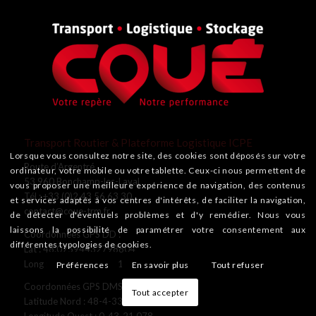
Transport Routier & Plateforme Logistique ICPE
Lorsque vous consultez notre site, des cookies sont déposés sur votre
Route d’Argentré
ordinateur, votre mobile ou votre tablette. Ceux-ci nous permettent de
53 960 Bonchamp-les-Laval
vous proposer une meilleure expérience de navigation, des contenus
Tél : +33 (0)2 43 56 63 30
et services adaptés à vos centres d'intérêts, de faciliter la navigation,
contact@coue-trm.fr
de détecter d'éventuels problèmes et d'y remédier. Nous vous
laissons la possibilité de paramétrer votre consentement aux
Coordonnées GPS DD :
différentes typologies de cookies.
Lat : 48.07594432798804
Long : -0.722521672013221
Préférences
En savoir plus
Tout refuser
Coordonnées GPS DMS :
Tout accepter
Latitude Nord : 48-4-33.4
Longitude Ouest : 0-43-21.078