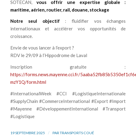
SOTECAN,
vous offrir une expertise globale :
maritime, aérien, routier, rail, douane, stockage
Notre seul objectif
: fluidifier vos échanges
internationaux et accélérer vos opportunités de
croissance.
Envie de vous lancer à l’export ?
RDV le 29/09 à l’Hippodrome de Laval
Inscription gratuite :
https://forms.news.mayenne.cci.fr/5aaba52fb85b5350ef1c
mzY1Q/form.html
#InternationalWeek #CCI #LogistiqueInternationale
#SupplyChain #CommerceInternational #Export #Import
#Mayenne #DéveloppementInternational #Transport
#Logistique
/
19 SEPTEMBRE 2025
PAR
TRANSPORTS COUÉ