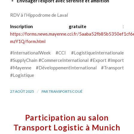
Envisager l’export avec sérénité et ambition
RDV à l’Hippodrome de Laval
Inscription gratuite
:
https://forms.news.mayenne.cci.fr/5aaba52fb85b5350ef1c
mzY1Q/form.html
#InternationalWeek #CCI #LogistiqueInternationale
#SupplyChain #CommerceInternational #Export #Import
#Mayenne #DéveloppementInternational #Transport
#Logistique
/
27 AOÛT 2025
PAR
TRANSPORTS COUÉ
Participation au salon
Transport Logistic à Munich