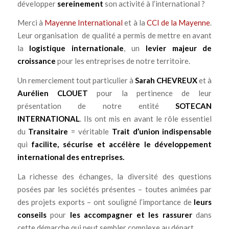
développer
sereinement
son activité à l’international ?
Merci à
Mayenne International
et à la
CCI de la Mayenne
.
Leur organisation de qualité a permis de mettre en avant
la
logistique internationale
, un
levier majeur de
croissance
pour les entreprises de notre territoire.
Un remerciement tout particulier à
Sarah CHEVREUX
et à
Aurélien CLOUET
pour la pertinence de leur
présentation de notre entité
SOTECAN
INTERNATIONAL
. Ils ont mis en avant le rôle essentiel
du
Transitaire
= véritable
Trait d’union indispensable
qui
facilite, sécurise et accélère le développement
international des entreprises.
La richesse des échanges, la diversité des questions
posées par les sociétés présentes – toutes animées par
des projets exports – ont souligné l’importance de
leurs
conseils
pour
les accompagner et les rassurer
dans
cette démarche qui peut sembler complexe au départ.