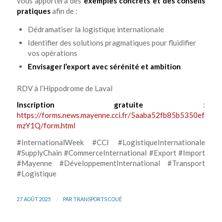
vous apportera des
exemples concrets et des conseils
pratiques
afin de :
Dédramatiser la logistique internationale
Identifier des solutions pragmatiques pour fluidifier
vos opérations
Envisager l’export avec sérénité et ambition
RDV à l’Hippodrome de Laval
Inscription gratuite
:
https://forms.news.mayenne.cci.fr/5aaba52fb85b5350ef1c
mzY1Q/form.html
#InternationalWeek #CCI #LogistiqueInternationale
#SupplyChain #CommerceInternational #Export #Import
#Mayenne #DéveloppementInternational #Transport
#Logistique
/
27 AOÛT 2025
PAR
TRANSPORTS COUÉ