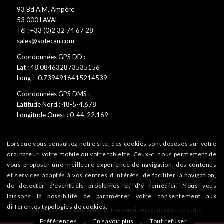
93 Bd A.M. Ampère
53 000 LAVAL
Tél : +33 (0)2 32 74 67 28
sales@sotecan.com
Coordonnées GPS DD :
Lat : 48.084632873535156
Long : -0.7394916415214539
Coordonnées GPS DMS :
Latitude Nord : 48-5-4.678
Longitude Ouest : 0-44-22.169
Lorsque vous consultez notre site, des cookies sont déposés sur votre
ordinateur, votre mobile ou votre tablette. Ceux-ci nous permettent de
vous proposer une meilleure expérience de navigation, des contenus
et services adaptés à vos centres d'intérêts, de faciliter la navigation,
© 2026 Transports Coué. All rights reserved
Mentions légales
de détecter d'éventuels problèmes et d'y remédier. Nous vous
laissons la possibilité de paramétrer votre consentement aux
différentes typologies de cookies.
Politique de confidentialité
Nos conditions générales de vente
Préférences
En savoir plus
Tout refuser