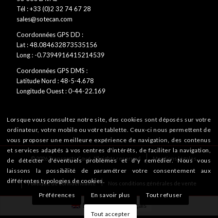
Tél : +33 (0)2 32 74 67 28
sales@sotecan.com
Coordonnées GPS DD :
Lat : 48.084632873535156
Long : -0.7394916415214539
Coordonnées GPS DMS :
Latitude Nord : 48-5-4.678
Longitude Ouest : 0-44-22.169
Lorsque vous consultez notre site, des cookies sont déposés sur votre
ordinateur, votre mobile ou votre tablette. Ceux-ci nous permettent de
vous proposer une meilleure expérience de navigation, des contenus
et services adaptés à vos centres d'intérêts, de faciliter la navigation,
© 2026 Transports Coué. All rights reserved
Mentions légales
de détecter d'éventuels problèmes et d'y remédier. Nous vous
laissons la possibilité de paramétrer votre consentement aux
différentes typologies de cookies.
Politique de confidentialité
Nos conditions générales de vente
Préférences
En savoir plus
Tout refuser
English
Français
Tout accepter