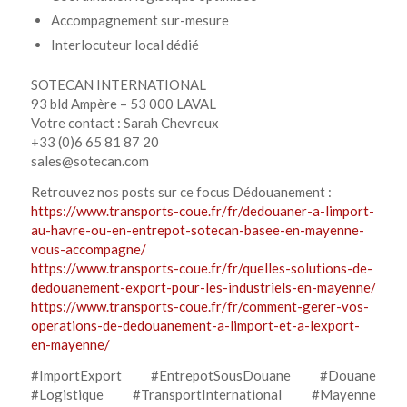
Accompagnement sur-mesure
Interlocuteur local dédié
SOTECAN INTERNATIONAL
93 bld Ampère – 53 000 LAVAL
Votre contact : Sarah Chevreux
+33 (0)6 65 81 87 20
sales@sotecan.com
Retrouvez nos posts sur ce focus Dédouanement :
https://www.transports-coue.fr/fr/dedouaner-a-limport-
au-havre-ou-en-entrepot-sotecan-basee-en-mayenne-
vous-accompagne/
https://www.transports-coue.fr/fr/quelles-solutions-de-
dedouanement-export-pour-les-industriels-en-mayenne/
https://www.transports-coue.fr/fr/comment-gerer-vos-
operations-de-dedouanement-a-limport-et-a-lexport-
en-mayenne/
#ImportExport #EntrepotSousDouane #Douane
#Logistique #TransportInternational #Mayenne