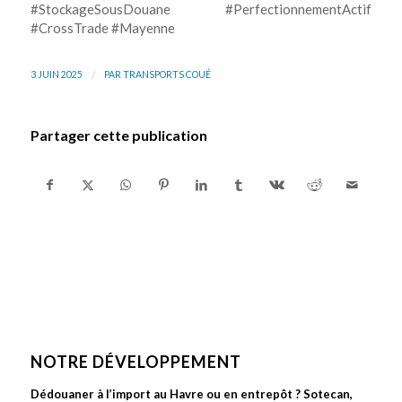
#StockageSousDouane #PerfectionnementActif
#CrossTrade #Mayenne
/
3 JUIN 2025
PAR
TRANSPORTS COUÉ
Partager cette publication
NOTRE DÉVELOPPEMENT
Dédouaner à l’import au Havre ou en entrepôt ? Sotecan,