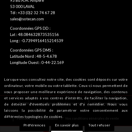
93 Bd A.M. Ampère
53 000 LAVAL
Tél : +33 (0)2 32 74 67 28
sales@sotecan.com
Coordonnées GPS DD :
Lat : 48.084632873535156
Long : -0.7394916415214539
Coordonnées GPS DMS :
Latitude Nord : 48-5-4.678
Longitude Ouest : 0-44-22.169
Lorsque vous consultez notre site, des cookies sont déposés sur votre
ordinateur, votre mobile ou votre tablette. Ceux-ci nous permettent de
vous proposer une meilleure expérience de navigation, des contenus
et services adaptés à vos centres d'intérêts, de faciliter la navigation,
© 2026 Transports Coué. All rights reserved
Mentions légales
de détecter d'éventuels problèmes et d'y remédier. Nous vous
laissons la possibilité de paramétrer votre consentement aux
différentes typologies de cookies.
Politique de confidentialité
Nos conditions générales de vente
Préférences
En savoir plus
Tout refuser
English
Français