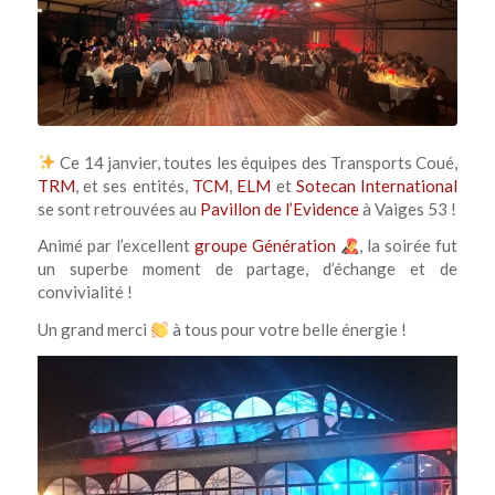
Ce 14 janvier, toutes les équipes des Transports Coué,
TRM
, et ses entités,
TCM
,
ELM
et
Sotecan International
se sont retrouvées au
Pavillon de l’Evidence
à Vaiges 53 !
Animé par l’excellent
groupe Génération
, la soirée fut
un superbe moment de partage, d’échange et de
convivialité !
Un grand merci
à tous pour votre belle énergie !