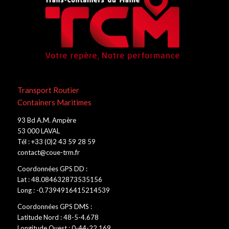
Transport Routier
Containers Maritimes
93 Bd A.M. Ampère
53 000 LAVAL
Tél : +33 (0)2 43 59 28 59
contact@coue-trm.fr
Coordonnées GPS DD :
Lat : 48.084632873535156
Long : -0.7394916415214539
Coordonnées GPS DMS :
Latitude Nord : 48-5-4.678
Longitude Ouest : 0-44-22.169