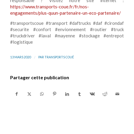
responsable ? Visitez notre site internet :
https://www.transports-coue.fr/fr/nos-
engagements/plus-quun-partenaire-un-eco-partenaire/
#transportscoue #transport #daftrucks #daf #cirondaf
#securite #confort #envionnement #routier #truck
#truckdriver #laval #mayenne #stockage #entrepot
#logistique
/
13 MARS 2020
PAR
TRANSPORTS COUÉ
Partager cette publication