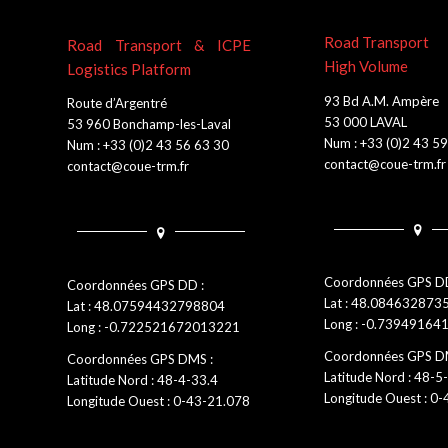
Road Transport
Road Transport & ICPE
High Volume
Logistics Platform
93 Bd A.M. Ampère
Route d’Argentré
53 000 LAVAL
53 960 Bonchamp-les-Laval
Num : +33 (0)2 43 5
Num : +33 (0)2 43 56 63 30
contact@coue-trm.fr
contact@coue-trm.fr
Coordonnées GPS DD
Coordonnées GPS DD :
Lat : 48.08463287
Lat : 48.07594432798804
Long : -0.7394916
Long : -0.722521672013221
Coordonnées GPS D
Coordonnées GPS DMS :
Latitude Nord : 48-5
Latitude Nord : 48-4-33.4
Longitude Ouest : 0
Longitude Ouest : 0-43-21.078