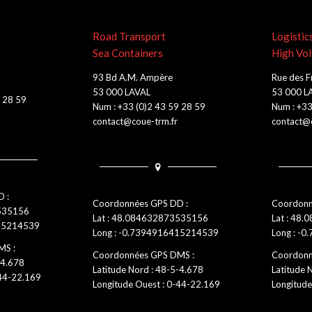
Road Transport
Logistic
Sea Containers
High Vo
93 Bd A.M. Ampère
Rue des F
53 000 LAVAL
53 000 L
9 28 59
Num : +33 (0)2 43 59 28 59
Num : +33
contact@coue-trm.fr
contact@c
 :
Coordonnées GPS DD :
Coordonn
3535156
Lat : 48.084632873535156
Lat : 48.
415214539
Long : -0.7394916415214539
Long : -0
MS :
Coordonnées GPS DMS :
Coordonn
-4.678
Latitude Nord : 48-5-4.678
Latitude 
-44-22.169
Longitude Ouest : 0-44-22.169
Longitude