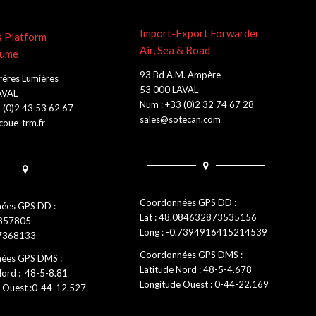
Import-Export Forwarder
s Platform
Air, Sea & Road
lume
93 Bd A.M. Ampère
rères Lumières
53 000 LAVAL
AVAL
Num : +33 (0)2 32 74 67 28
 (0)2 43 53 62 67
sales@sotecan.com
oue-trm.fr
Coordonnées GPS DD :
ées GPS DD :
Lat : 48.084632873535156
0857805
Long : -0.7394916415214539
.7368133
Coordonnées GPS DMS :
ées GPS DMS :
Latitude Nord : 48-5-4.678
Nord : 48-5-8.81
Longitude Ouest : 0-44-22.169
 Ouest :0-44-12.527