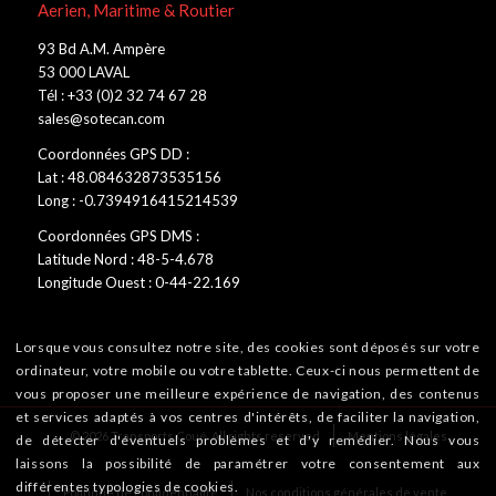
Aerien, Maritime & Routier
93 Bd A.M. Ampère
53 000 LAVAL
Tél : +33 (0)2 32 74 67 28
sales@sotecan.com
Coordonnées GPS DD :
Lat : 48.084632873535156
Long : -0.7394916415214539
Coordonnées GPS DMS :
Latitude Nord : 48-5-4.678
Longitude Ouest : 0-44-22.169
Lorsque vous consultez notre site, des cookies sont déposés sur votre
ordinateur, votre mobile ou votre tablette. Ceux-ci nous permettent de
vous proposer une meilleure expérience de navigation, des contenus
et services adaptés à vos centres d'intérêts, de faciliter la navigation,
© 2026 Transports Coué. All rights reserved
Mentions légales
de détecter d'éventuels problèmes et d'y remédier. Nous vous
laissons la possibilité de paramétrer votre consentement aux
différentes typologies de cookies.
Politique de confidentialité
Nos conditions générales de vente